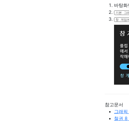
바탕화
기본 그
창 게임
참고문서
그래픽 
철권 8