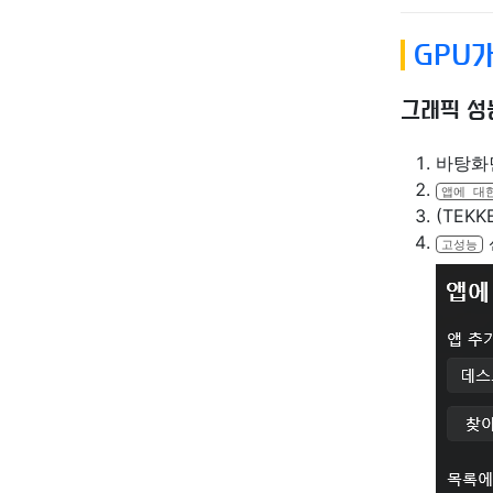
GPU가
그래픽 성
바탕화
앱에 대
(TEK
고성능