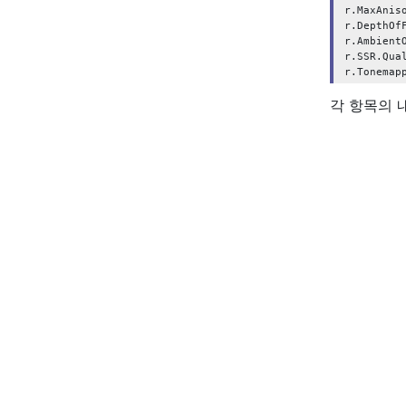
r.MaxAniso
r.DepthOfF
r.AmbientO
r.SSR.Qual
각 항목의 