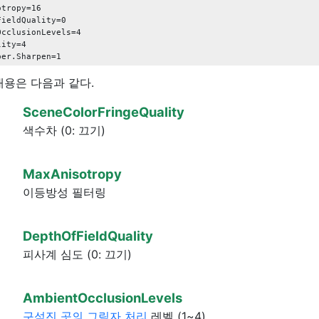
tropy=16

ieldQuality=0

cclusionLevels=4

ity=4

내용은 다음과 같다.
SceneColorFringeQuality
색수차 (0: 끄기)
MaxAnisotropy
이등방성 필터링
DepthOfFieldQuality
피사계 심도 (0: 끄기)
AmbientOcclusionLevels
구석진 곳의 그림자 처리
레벨 (1~4)