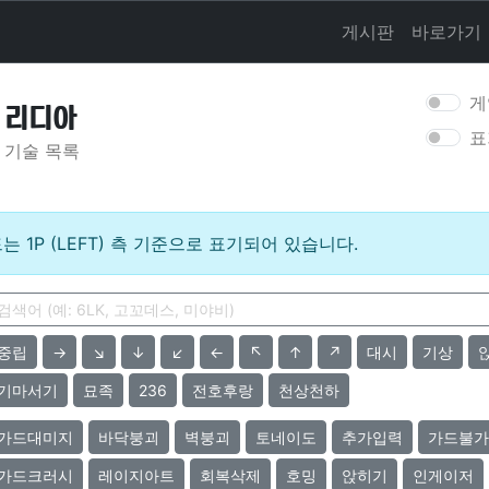
게시판
바로가기
게
리디아
표
기술 목록
는 1P (LEFT) 측 기준으로 표기되어 있습니다.
중립
→
↘
↓
↙
←
↖
↑
↗
대시
기상
기마서기
묘족
236
전호후랑
천상천하
가드대미지
바닥붕괴
벽붕괴
토네이도
추가입력
가드불가
가드크러시
레이지아트
회복삭제
호밍
앉히기
인게이저