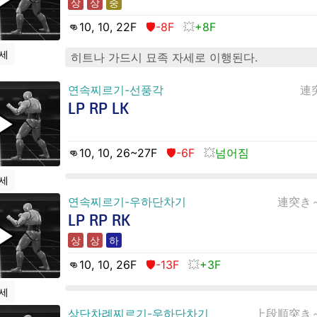
상
상
중
👊10
, 10, 22
F
🛡️-8F
+8F
세
히트나 가드시 묘족 자세로 이행된다.
연속찌르기-선풍각
連
LP RP LK
👊10
, 10, 26~27
F
🛡️-6F
넘어짐
세
연속찌르기-우하단차기
連突き
LP RP RK
상
상
하
👊10
, 10, 26
F
🛡️-13F
+3F
세
상단차례찌르기-우하단차기
上段順突き