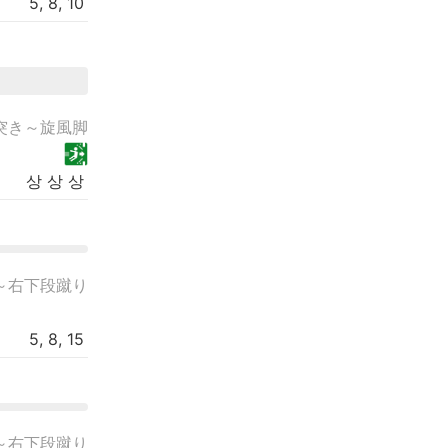
5, 8, 10
突き～旋風脚
상 상 상
～右下段蹴り
5, 8, 15
～右下段蹴り