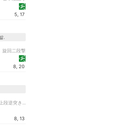
5, 17
발.
旋回二段撃
8, 20
上段逆突き...
8, 13