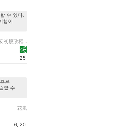
할 수 있다.
 이행이
安初段政権...
25
 혹은
슬할 수
花嵐
6, 20