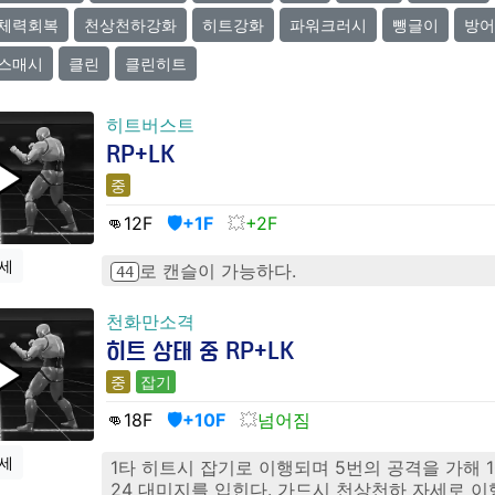
체력회복
천상천하강화
히트강화
파워크러시
뺑글이
방어
스매시
클린
클린히트
히트버스트
RP+LK
중
👊12
F
🛡️+1F
+2F
세
로 캔슬이 가능하다.
44
천화만소격
히트 상태 중 RP+LK
중
잡기
👊18
F
🛡️+10F
넘어짐
세
1타 히트시 잡기로 이행되며 5번의 공격을 가해 10, 4
24 대미지를 입힌다. 가드시 천상천하 자세로 