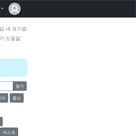
임 내 표기법
기 도움말
찾기
앉아
횡신
저스트