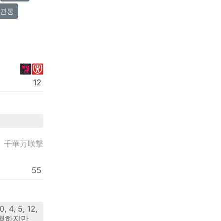
관통
12
千華万咲撃
55
, 5, 12,
이행하지만