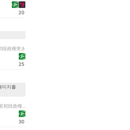
20
初段政権突き
25
 대미지를
安初段政権...
30