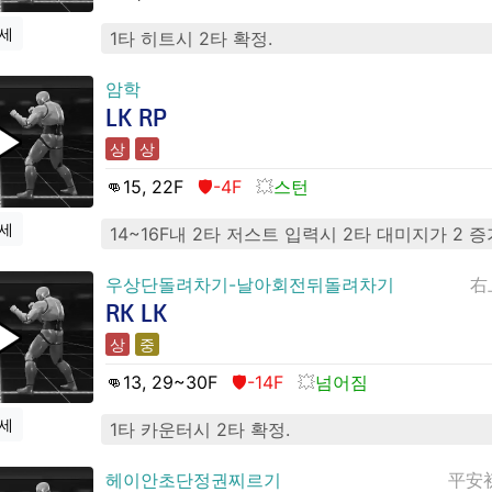
세
1타 히트시 2타 확정.
암학
LK RP
상
상
👊15
, 22
F
🛡️-4F
스턴
세
14~16F내 2타 저스트 입력시 2타 대미지가 2 
우상단돌려차기-날아회전뒤돌려차기
右
RK LK
상
중
👊13
, 29~30
F
🛡️-14F
넘어짐
세
1타 카운터시 2타 확정.
헤이안초단정권찌르기
平安