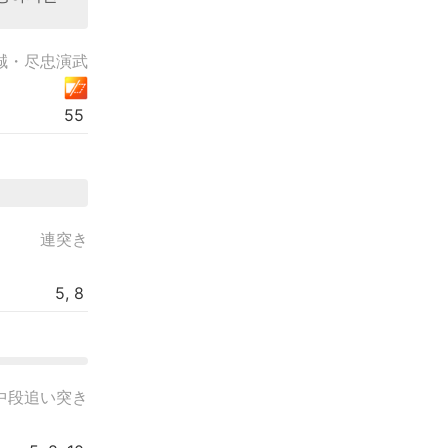
誠・尽忠演武
55
連突き
5, 8
中段追い突き