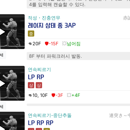
4를 입력해 캔슬할 수 있다.
적성・진충연무
赤
레이지 상태 중 3AP
중
👊20
F
🛡️-15F
넘어짐
세
8F 부터 파워크러시 발동.
연속찌르기
LP RP
상
상
👊10
, 10
F
🛡️-3F
+4F
세
연속찌르기-중단추돌
連突き～
LP RP RP