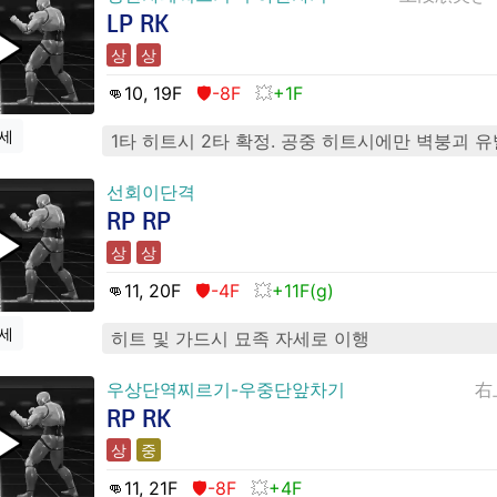
LP RK
상
상
👊10
, 19
F
🛡️-8F
+1F
세
1타 히트시 2타 확정. 공중 히트시에만 벽붕괴 유
선회이단격
RP RP
상
상
👊11
, 20
F
🛡️-4F
+11F(g)
세
히트 및 가드시 묘족 자세로 이행
우상단역찌르기-우중단앞차기
右
RP RK
상
중
👊11
, 21
F
🛡️-8F
+4F