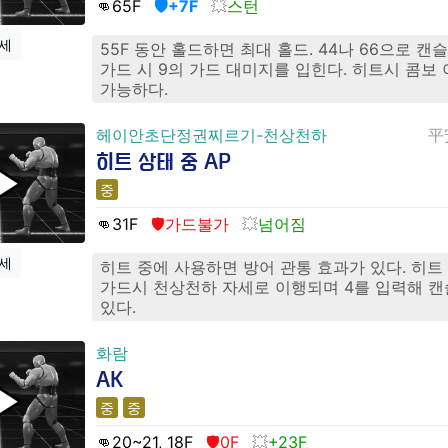
👊65
F
🛡️+7F
스턴
세
55F 동안 홀드하면 최대 홀드. 44나 66으로 캔슬
가드 시 9의 가드 대미지를 입힌다. 히트시 콤보
가능하다.
헤이안초단정권찌르기-천상천하
平
히트 상태 중 AP
중
👊31
F
🛡️가드불가
넘어짐
세
히트 중에 사용하면 방어 관통 효과가 있다. 히트
가드시 천상천하 자세로 이행되며 4를 입력해 캔
있다.
화람
AK
중
중
👊20
~21, 18
F
🛡️0F
+23F