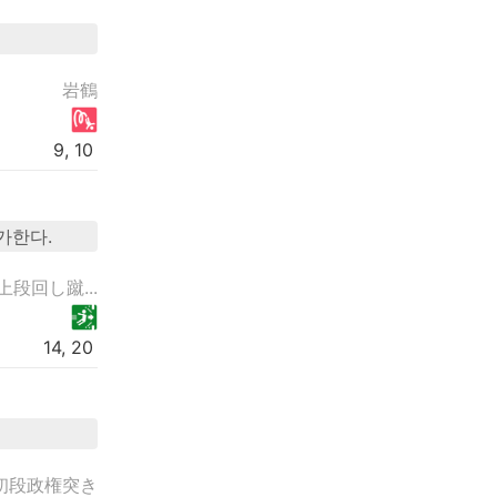
岩鶴
9, 10
증가한다.
上段回し蹴...
14, 20
初段政権突き