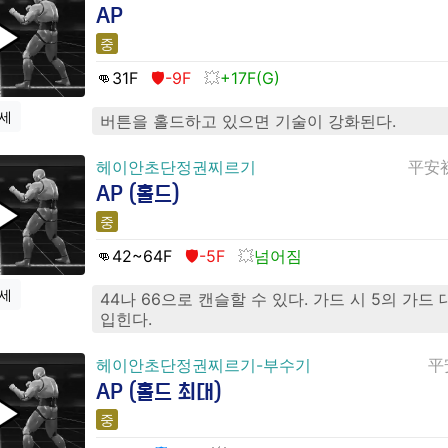
AP
중
👊31
F
🛡️-9F
+17F(G)
세
버튼을 홀드하고 있으면 기술이 강화된다.
헤이안초단정권찌르기
平安
AP (홀드)
중
👊42
~64
F
🛡️-5F
넘어짐
세
44나 66으로 캔슬할 수 있다. 가드 시 5의 가드
입힌다.
헤이안초단정권찌르기-부수기
平
AP (홀드 최대)
중